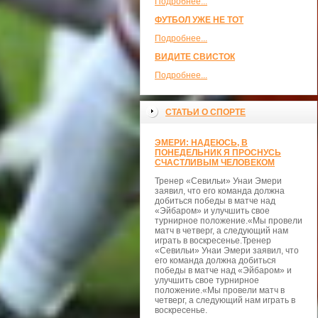
Подробнее...
ФУТБОЛ УЖЕ НЕ ТОТ
Подробнее...
ВИДИТЕ СВИСТОК
Подробнее...
СТАТЬИ О СПОРТЕ
ЭМЕРИ: НАДЕЮСЬ, В
ПОНЕДЕЛЬНИК Я ПРОСНУСЬ
СЧАСТЛИВЫМ ЧЕЛОВЕКОМ
Тренер «Севильи» Унаи Эмери
заявил, что его команда должна
добиться победы в матче над
«Эйбаром» и улучшить свое
турнирное положение.«Мы провели
матч в четверг, а следующий нам
играть в воскресенье.Тренер
«Севильи» Унаи Эмери заявил, что
его команда должна добиться
победы в матче над «Эйбаром» и
улучшить свое турнирное
положение.«Мы провели матч в
четверг, а следующий нам играть в
воскресенье.