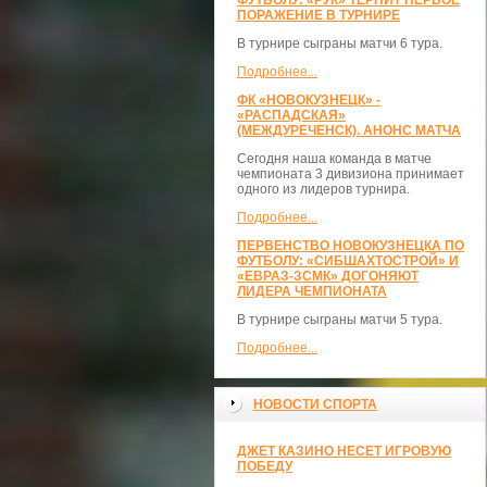
ФУТБОЛУ: «РУК» ТЕРПИТ ПЕРВОЕ
ПОРАЖЕНИЕ В ТУРНИРЕ
В турнире сыграны матчи 6 тура.
Подробнее...
ФК «НОВОКУЗНЕЦК» -
«РАСПАДСКАЯ»
(МЕЖДУРЕЧЕНСК). АНОНС МАТЧА
Сегодня наша команда в матче
чемпионата 3 дивизиона принимает
одного из лидеров турнира.
Подробнее...
ПЕРВЕНСТВО НОВОКУЗНЕЦКА ПО
ФУТБОЛУ: «СИБШАХТОСТРОЙ» И
«ЕВРАЗ-ЗСМК» ДОГОНЯЮТ
ЛИДЕРА ЧЕМПИОНАТА
В турнире сыграны матчи 5 тура.
Подробнее...
НОВОСТИ СПОРТА
ДЖЕТ КАЗИНО НЕСЕТ ИГРОВУЮ
ПОБЕДУ