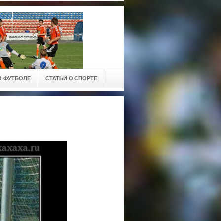
О ФУТБОЛЕ
СТАТЬИ О СПОРТЕ