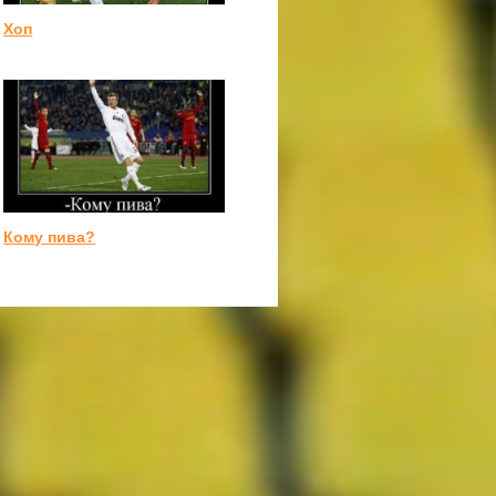
Хоп
Кому пива?