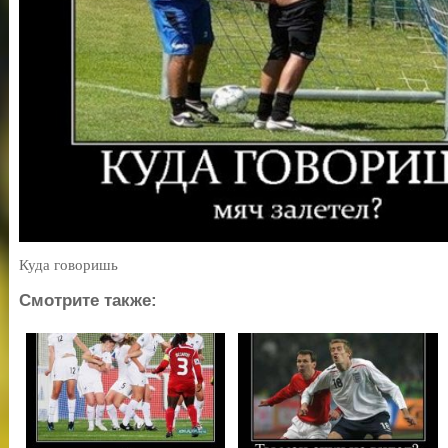
Куда говоришь
Смотрите также: