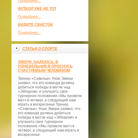
Подробнее...
ФУТБОЛ УЖЕ НЕ ТОТ
Подробнее...
ВИДИТЕ СВИСТОК
Подробнее...
СТАТЬИ О СПОРТЕ
ЭМЕРИ: НАДЕЮСЬ, В
ПОНЕДЕЛЬНИК Я ПРОСНУСЬ
СЧАСТЛИВЫМ ЧЕЛОВЕКОМ
Тренер «Севильи» Унаи Эмери
заявил, что его команда должна
добиться победы в матче над
«Эйбаром» и улучшить свое
турнирное положение.«Мы провели
матч в четверг, а следующий нам
играть в воскресенье.Тренер
«Севильи» Унаи Эмери заявил, что
его команда должна добиться
победы в матче над «Эйбаром» и
улучшить свое турнирное
положение.«Мы провели матч в
четверг, а следующий нам играть в
воскресенье.