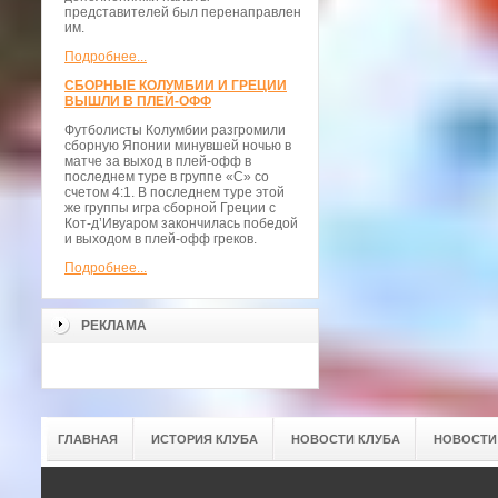
представителей был перенаправлен
им.
Подробнее...
СБОРНЫЕ КОЛУМБИИ И ГРЕЦИИ
ВЫШЛИ В ПЛЕЙ-ОФФ
Футболисты Колумбии разгромили
сборную Японии минувшей ночью в
матче за выход в плей-офф в
последнем туре в группе «С» со
счетом 4:1. В последнем туре этой
же группы игра сборной Греции с
Кот-д’Ивуаром закончилась победой
и выходом в плей-офф греков.
Подробнее...
РЕКЛАМА
ГЛАВНАЯ
ИСТОРИЯ КЛУБА
НОВОСТИ КЛУБА
НОВОСТИ