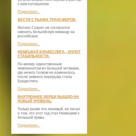
с ним соглашение.
Подробнее...
ВЕСТИ С РЫНКА ТРАНСФЕРОВ.
Матиас Суарес не согласился
сменить бельгийскую команду на
российскую.
Подробнее...
НЕМЕЦКАЯ БУНДЕСЛИГА - ОПЛОТ
СТАБИЛЬНОСТИ.
По-моему, единственным
чемпионатом из большой четверки,
где ничего толком не изменилось
после зимнего перерыва стала
Бундеслига.
Подробнее...
ВНУТРЕННЕЕ ДЕРБИ ВЫШЛО НА
НОВЫЙ УРОВЕНЬ.
Только разве что ленивый, не писал
о том, что этот год стал Немецким с
большой буквы.
Подробнее...