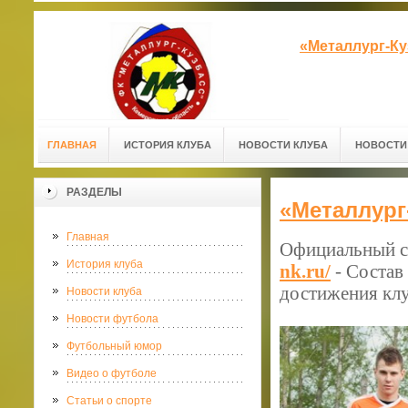
«Металлург-К
ГЛАВНАЯ
ИСТОРИЯ КЛУБА
НОВОСТИ КЛУБА
НОВОСТИ
РАЗДЕЛЫ
«Металлург
Главная
Официальный с
История клуба
nk.ru/
- Состав
достижения клу
Новости клуба
Новости футбола
Футбольный юмор
Видео о футболе
Статьи о спорте