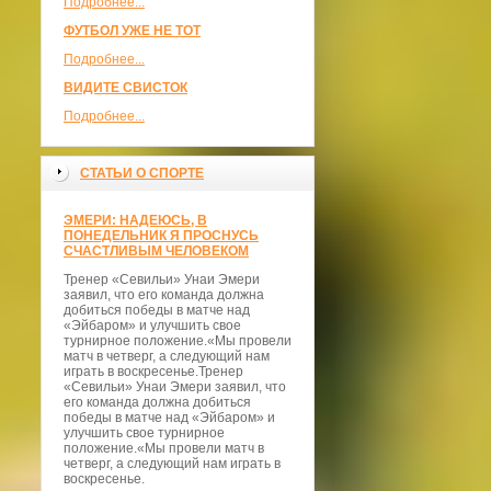
Подробнее...
ФУТБОЛ УЖЕ НЕ ТОТ
Подробнее...
ВИДИТЕ СВИСТОК
Подробнее...
СТАТЬИ О СПОРТЕ
ЭМЕРИ: НАДЕЮСЬ, В
ПОНЕДЕЛЬНИК Я ПРОСНУСЬ
СЧАСТЛИВЫМ ЧЕЛОВЕКОМ
Тренер «Севильи» Унаи Эмери
заявил, что его команда должна
добиться победы в матче над
«Эйбаром» и улучшить свое
турнирное положение.«Мы провели
матч в четверг, а следующий нам
играть в воскресенье.Тренер
«Севильи» Унаи Эмери заявил, что
его команда должна добиться
победы в матче над «Эйбаром» и
улучшить свое турнирное
положение.«Мы провели матч в
четверг, а следующий нам играть в
воскресенье.