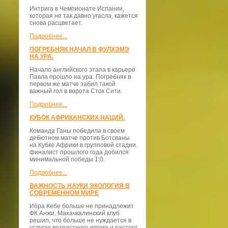
Интрига в Чемпионате Испании,
которая не так давно угасла, кажется
снова расцветает.
Подробнее...
ПОГРЕБНЯК НАЧАЛ В ФУЛХЭМЭ
НА УРА.
Начало английского этапа в карьере
Павла прошло на ура. Погребняк в
первом же матче забил такой
важный гол в ворота Сток Сити.
Подробнее...
КУБОК АФРИКАНСКИХ НАЦИЙ.
Команда Ганы победила в своем
дебютном матче против Ботсваны
на Кубке Африки в групповой стадии.
финалист прошлого года добился
минимальной победы 1:0.
Подробнее...
ВАЖНОСТЬ НАУКИ ЭКОЛОГИЯ В
СОВРЕМЕННОМ МИРЕ
Ибра Кебе больше не принадлежит
ФК Анжи. Махачкалинский клуб
решил, что больше не нуждается в
услугах возрастного игрока и расторг