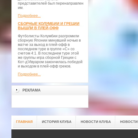
представителей был перенаправлен
им.
Подробнее...
СБОРНЫЕ КОЛУМБИИ И ГРЕЦИИ
ВЫШЛИ В ПЛЕЙ-ОФФ
Футболисты Колумбии разгромили
сборную Японии минувшей ночью в
матче за выход в плей-офф в
последнем туре в группе «С» со
счетом 4:1. В последнем туре этой
же группы игра сборной Греции с
Кот-д’Ивуаром закончилась победой
и выходом в плей-офф греков.
Подробнее...
РЕКЛАМА
ГЛАВНАЯ
ИСТОРИЯ КЛУБА
НОВОСТИ КЛУБА
НОВОСТИ