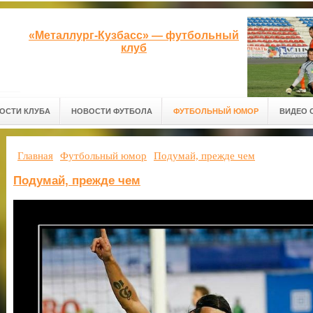
«Металлург-Кузбасс» — футбольный
клуб
ОСТИ КЛУБА
НОВОСТИ ФУТБОЛА
ФУТБОЛЬНЫЙ ЮМОР
ВИДЕО 
Главная
Футбольный юмор
Подумай, прежде чем
Подумай, прежде чем