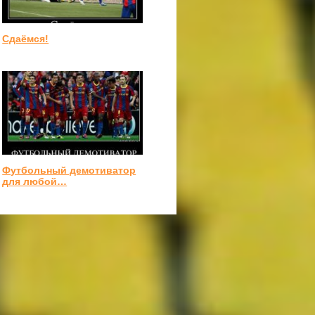
Сдаёмся!
Футбольный демотиватор
для любой…