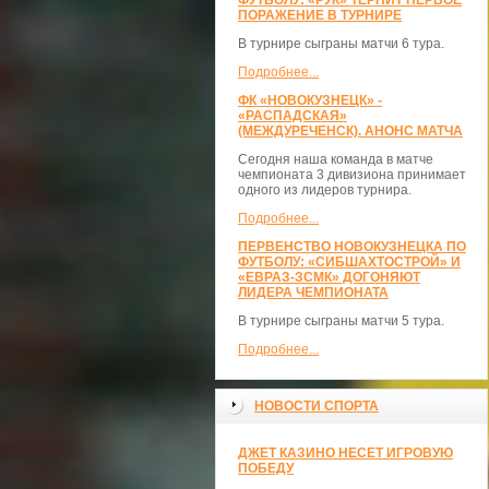
ФУТБОЛУ: «РУК» ТЕРПИТ ПЕРВОЕ
ПОРАЖЕНИЕ В ТУРНИРЕ
В турнире сыграны матчи 6 тура.
Подробнее...
ФК «НОВОКУЗНЕЦК» -
«РАСПАДСКАЯ»
(МЕЖДУРЕЧЕНСК). АНОНС МАТЧА
Сегодня наша команда в матче
чемпионата 3 дивизиона принимает
одного из лидеров турнира.
Подробнее...
ПЕРВЕНСТВО НОВОКУЗНЕЦКА ПО
ФУТБОЛУ: «СИБШАХТОСТРОЙ» И
«ЕВРАЗ-ЗСМК» ДОГОНЯЮТ
ЛИДЕРА ЧЕМПИОНАТА
В турнире сыграны матчи 5 тура.
Подробнее...
НОВОСТИ СПОРТА
ДЖЕТ КАЗИНО НЕСЕТ ИГРОВУЮ
ПОБЕДУ