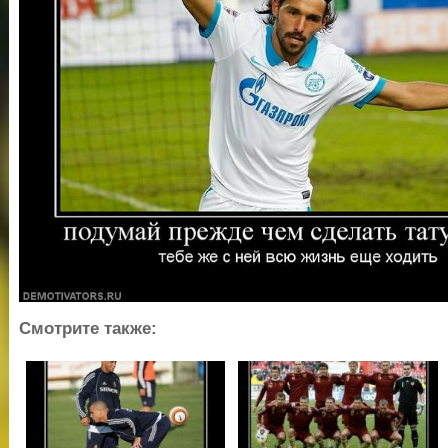
Смотрите также: