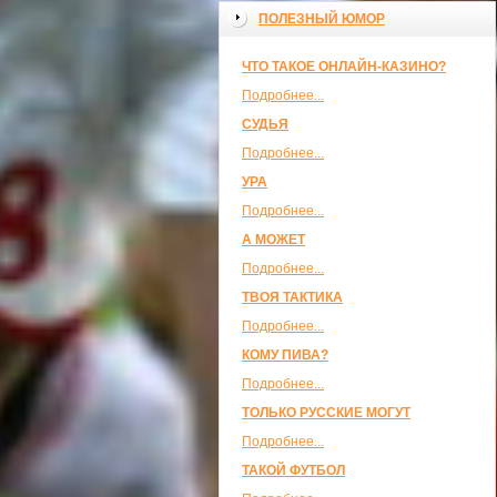
ПОЛЕЗНЫЙ ЮМОР
ЧТО ТАКОЕ ОНЛАЙН-КАЗИНО?
Подробнее...
СУДЬЯ
Подробнее...
УРА
Подробнее...
А МОЖЕТ
Подробнее...
ТВОЯ ТАКТИКА
Подробнее...
КОМУ ПИВА?
Подробнее...
ТОЛЬКО РУССКИЕ МОГУТ
Подробнее...
ТАКОЙ ФУТБОЛ