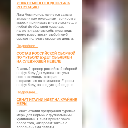
УЕФА НЕМНОГО ПОДПОРТИЛА
РЕПУТАЦИЮ
Лига Чемпионов, является самым
знаменитым ежегодным турниром в
мире, и принимать в нем участие для
любой футбольной команды,
является важным событием, ведь
кроме известности, любой клуб
сможет получить огромные деньги.
Подробнее...
СОСТАВ РОССИЙСКОЙ СБОРНОЙ
ПО ФУТБОЛУ БУДЕТ ОБЪЯВЛЕН
НА СЛЕДУЮЩЕЙ НЕДЕЛЕ
Главный тренер российской сборной
по футболу Дик Адвокат озвучит
состав команды, которая
отправиться на чемпионат Европы
по футболу, на следующей неделе.
Подробнее...
СЕНАТ ИТАЛИИ ИДЕТ НА КРАЙНИЕ
МЕРЫ
Сенат Италии предпринял суровые
меры для борьбы с футбольными
хулиганами. Сенат принял закон
после того, как проект закона с
дополнениями палаты