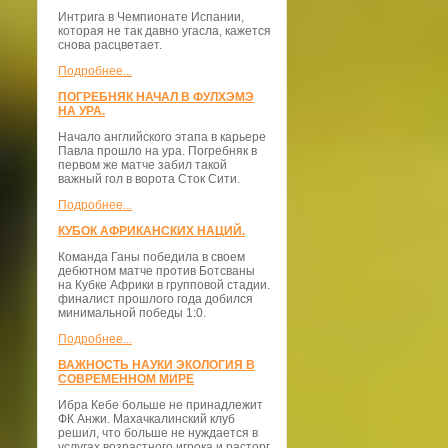
Интрига в Чемпионате Испании,
которая не так давно угасла, кажется
снова расцветает.
Подробнее...
ПОГРЕБНЯК НАЧАЛ В ФУЛХЭМЭ
НА УРА.
Начало английского этапа в карьере
Павла прошло на ура. Погребняк в
первом же матче забил такой
важный гол в ворота Сток Сити.
Подробнее...
КУБОК АФРИКАНСКИХ НАЦИЙ.
Команда Ганы победила в своем
дебютном матче против Ботсваны
на Кубке Африки в групповой стадии.
финалист прошлого года добился
минимальной победы 1:0.
Подробнее...
ВАЖНОСТЬ НАУКИ ЭКОЛОГИЯ В
СОВРЕМЕННОМ МИРЕ
Ибра Кебе больше не принадлежит
ФК Анжи. Махачкалинский клуб
решил, что больше не нуждается в
услугах возрастного игрока и расторг