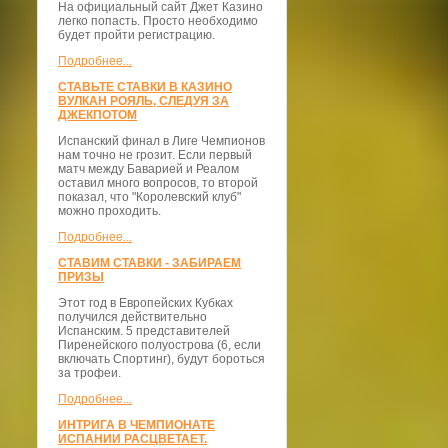
На официальный сайт Джет Казино
легко попасть. Просто необходимо
будет пройти регистрацию.
Подробнее...
СТАВЬТЕ СТАВКИ В КАЗИНО
ВУЛКАН РОЯЛЬ, СЛЕДУЯ ЗА
ДЖЕКПОТОМ
Испанский финал в Лиге Чемпионов
нам точно не грозит. Если первый
матч между Баварией и Реалом
оставил много вопросов, то второй
показал, что "Королевский клуб"
можно проходить.
Подробнее...
СТАВИМ СТАВКИ - ЗАБИРАЕМ
ПРИЗЫ
Этот год в Европейских Кубках
получился действительно
Испанским. 5 представителей
Пиренейского полуострова (6, если
включать Спортинг), будут бороться
за трофеи.
Подробнее...
ИНТРИГА В ЧЕМПИОНАТЕ
ИСПАНИИ РАСЦВЕТАЕТ.