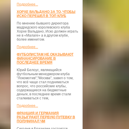
Подробнее...
ХОРХЕ ВАЛЬДАНО ЗА ТО, ЧТОБЫ
ИСКО ПЕРЕШЕЛ В ТОП КЛУБ
По мнению бывшего директора
мадридского королевского клуба
Хорхе Вальдано, Иско должен играть
не в «Малаге» а в другом клубе,
более именитом.
Подробнее...
ФУТБОЛИСТАМ НЕ ОКАЗЫВАЮТ
ФИНАНСИРОВАНИЕ В
ПОСЛЕДНЕЕ ВРЕМЯ
Юрий Белоус, являющийся
футбольным менеджером клуба
"Локомотив","Москва", завил о том,
что всё чаще стал подниматься
вопрос, что российские клубы,
содержащиеся на бюджетные
деньги, в последнее время стали
сталкиваться с тем,
Подробнее...
ФРАНЦИЯ И ГЕРМАНИЯ
РАЗЫГРАЮТ ПЕРВУЮ ПУТЕВКУ В
ПОЛУФИНАЛ ЧМ
Сегодня в Бразилии состоятся