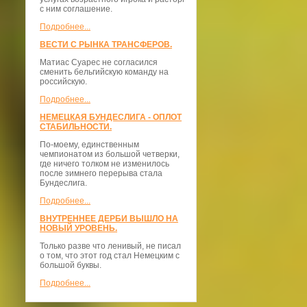
с ним соглашение.
Подробнее...
ВЕСТИ С РЫНКА ТРАНСФЕРОВ.
Матиас Суарес не согласился
сменить бельгийскую команду на
российскую.
Подробнее...
НЕМЕЦКАЯ БУНДЕСЛИГА - ОПЛОТ
СТАБИЛЬНОСТИ.
По-моему, единственным
чемпионатом из большой четверки,
где ничего толком не изменилось
после зимнего перерыва стала
Бундеслига.
Подробнее...
ВНУТРЕННЕЕ ДЕРБИ ВЫШЛО НА
НОВЫЙ УРОВЕНЬ.
Только разве что ленивый, не писал
о том, что этот год стал Немецким с
большой буквы.
Подробнее...