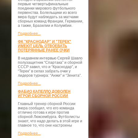
первые четвертьфинальные
поединки мирового футбольного
первенства. Болельщики из всего
мира будут наблюдать за матчами
сборных команд Франции, Германии,
а также, Бразилии и Колумбии.
Подробнее...
ФК "КРАСНОДАР" И "ТЕРЕК"
ИМЕЮТ ЦЕЛЬ ОТВОЕВАТЬ
ПОТЕРЯННЫЕ РАНЕЕ ОЧКИ
В недавнем интервью Сергей Шавло
полузащитник “Спартака” и сборной
СССР завил, что и “Краснодар”, и
“Терек” в силах забрать очки у
лидеров турнира: “Анжи” и “Зенита”.
Подробнее...
ФАБИО КАПЕЛЛО ДОВОЛЕН
ИГРОЙ СБОРНОЙ РОССИИ
Главный тренер сборной России
вчера сообщил, что его команда
отлично готова к игре против
сборной Люксембурга. Футболисты
знают, что надо делать в этой игре и
главное то, что они настроены
Подробнее...