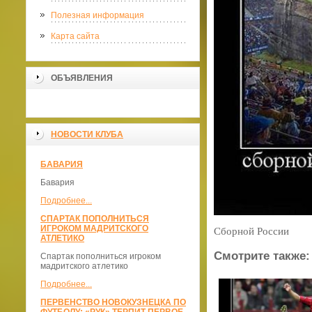
Полезная информация
Карта сайта
ОБЪЯВЛЕНИЯ
НОВОСТИ КЛУБА
БАВАРИЯ
Бавария
Подробнее...
СПАРТАК ПОПОЛНИТЬСЯ
ИГРОКОМ МАДРИТСКОГО
Сборной России
АТЛЕТИКО
Смотрите также:
Спартак пополниться игроком
мадритского атлетико
Подробнее...
ПЕРВЕНСТВО НОВОКУЗНЕЦКА ПО