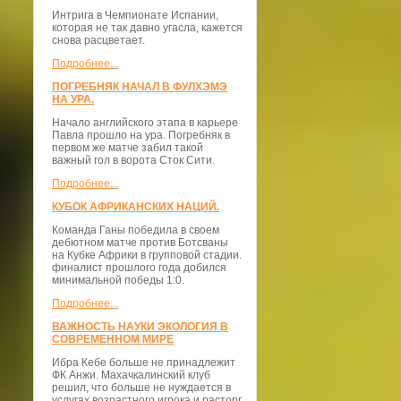
Интрига в Чемпионате Испании,
которая не так давно угасла, кажется
снова расцветает.
Подробнее...
ПОГРЕБНЯК НАЧАЛ В ФУЛХЭМЭ
НА УРА.
Начало английского этапа в карьере
Павла прошло на ура. Погребняк в
первом же матче забил такой
важный гол в ворота Сток Сити.
Подробнее...
КУБОК АФРИКАНСКИХ НАЦИЙ.
Команда Ганы победила в своем
дебютном матче против Ботсваны
на Кубке Африки в групповой стадии.
финалист прошлого года добился
минимальной победы 1:0.
Подробнее...
ВАЖНОСТЬ НАУКИ ЭКОЛОГИЯ В
СОВРЕМЕННОМ МИРЕ
Ибра Кебе больше не принадлежит
ФК Анжи. Махачкалинский клуб
решил, что больше не нуждается в
услугах возрастного игрока и расторг