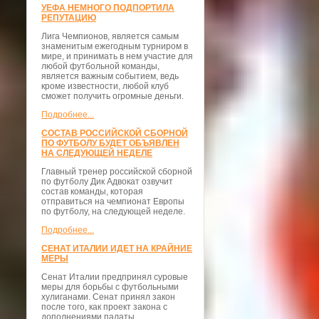
УЕФА НЕМНОГО ПОДПОРТИЛА
РЕПУТАЦИЮ
Лига Чемпионов, является самым
знаменитым ежегодным турниром в
мире, и принимать в нем участие для
любой футбольной команды,
является важным событием, ведь
кроме известности, любой клуб
сможет получить огромные деньги.
Подробнее...
СОСТАВ РОССИЙСКОЙ СБОРНОЙ
ПО ФУТБОЛУ БУДЕТ ОБЪЯВЛЕН
НА СЛЕДУЮЩЕЙ НЕДЕЛЕ
Главный тренер российской сборной
по футболу Дик Адвокат озвучит
состав команды, которая
отправиться на чемпионат Европы
по футболу, на следующей неделе.
Подробнее...
СЕНАТ ИТАЛИИ ИДЕТ НА КРАЙНИЕ
МЕРЫ
Сенат Италии предпринял суровые
меры для борьбы с футбольными
хулиганами. Сенат принял закон
после того, как проект закона с
дополнениями палаты