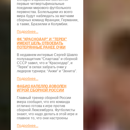
первые четвертьфинальные
поединки мирового футбольного
первенства. Болельщики из всего
мира будут наблюдать за матчами
сборных команд Франции, Германии,
а также, Бразилии и Колумбии.
Подробнее...
ФК "КРАСНОДАР" И "ТЕРЕК"
ИМЕЮТ ЦЕЛЬ ОТВОЕВАТЬ
ПОТЕРЯННЫЕ РАНЕЕ ОЧКИ
В недавнем интервью Сергей Шавло
полузащитник “Спартака” и сборной
СССР завил, что и “Краснодар”, и
“Терек” в силах забрать очки у
лидеров турнира: “Анжи” и “Зенита”.
Подробнее...
ФАБИО КАПЕЛЛО ДОВОЛЕН
ИГРОЙ СБОРНОЙ РОССИИ
Главный тренер сборной России
вчера сообщил, что его команда
отлично готова к игре против
сборной Люксембурга. Футболисты
знают, что надо делать в этой игре и
главное то, что они настроены
Подробнее...