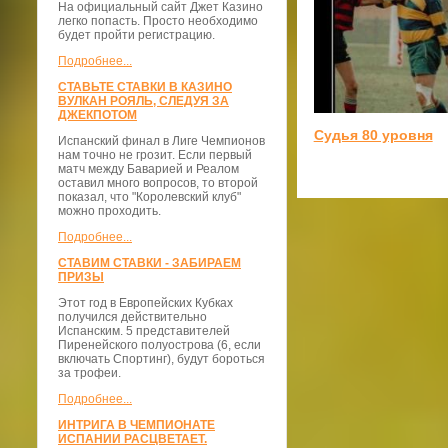
На официальный сайт Джет Казино
легко попасть. Просто необходимо
будет пройти регистрацию.
Подробнее...
СТАВЬТЕ СТАВКИ В КАЗИНО
ВУЛКАН РОЯЛЬ, СЛЕДУЯ ЗА
ДЖЕКПОТОМ
Судья 80 уровня
Испанский финал в Лиге Чемпионов
нам точно не грозит. Если первый
матч между Баварией и Реалом
оставил много вопросов, то второй
показал, что "Королевский клуб"
можно проходить.
Подробнее...
СТАВИМ СТАВКИ - ЗАБИРАЕМ
ПРИЗЫ
Этот год в Европейских Кубках
получился действительно
Испанским. 5 представителей
Пиренейского полуострова (6, если
включать Спортинг), будут бороться
за трофеи.
Подробнее...
ИНТРИГА В ЧЕМПИОНАТЕ
ИСПАНИИ РАСЦВЕТАЕТ.