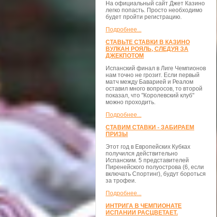
На официальный сайт Джет Казино
легко попасть. Просто необходимо
будет пройти регистрацию.
Подробнее...
СТАВЬТЕ СТАВКИ В КАЗИНО
ВУЛКАН РОЯЛЬ, СЛЕДУЯ ЗА
ДЖЕКПОТОМ
Испанский финал в Лиге Чемпионов
нам точно не грозит. Если первый
матч между Баварией и Реалом
оставил много вопросов, то второй
показал, что "Королевский клуб"
можно проходить.
Подробнее...
СТАВИМ СТАВКИ - ЗАБИРАЕМ
ПРИЗЫ
Этот год в Европейских Кубках
получился действительно
Испанским. 5 представителей
Пиренейского полуострова (6, если
включать Спортинг), будут бороться
за трофеи.
Подробнее...
ИНТРИГА В ЧЕМПИОНАТЕ
ИСПАНИИ РАСЦВЕТАЕТ.