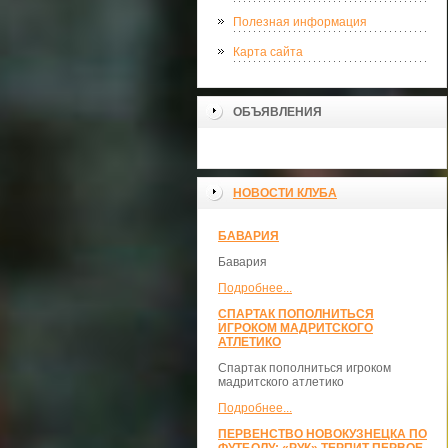
Полезная информация
Карта сайта
ОБЪЯВЛЕНИЯ
НОВОСТИ КЛУБА
БАВАРИЯ
Бавария
Подробнее...
СПАРТАК ПОПОЛНИТЬСЯ
ИГРОКОМ МАДРИТСКОГО
АТЛЕТИКО
Спартак пополниться игроком
мадритского атлетико
Подробнее...
ПЕРВЕНСТВО НОВОКУЗНЕЦКА ПО