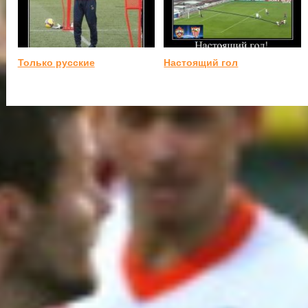
Только русские
Настоящий гол