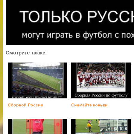
Смотрите также:
Сборной России
Снимайте коньки