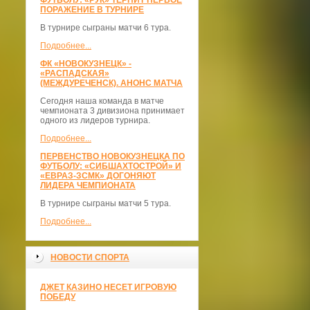
ФУТБОЛУ: «РУК» ТЕРПИТ ПЕРВОЕ
ПОРАЖЕНИЕ В ТУРНИРЕ
В турнире сыграны матчи 6 тура.
Подробнее...
ФК «НОВОКУЗНЕЦК» -
«РАСПАДСКАЯ»
(МЕЖДУРЕЧЕНСК). АНОНС МАТЧА
Сегодня наша команда в матче
чемпионата 3 дивизиона принимает
одного из лидеров турнира.
Подробнее...
ПЕРВЕНСТВО НОВОКУЗНЕЦКА ПО
ФУТБОЛУ: «СИБШАХТОСТРОЙ» И
«ЕВРАЗ-ЗСМК» ДОГОНЯЮТ
ЛИДЕРА ЧЕМПИОНАТА
В турнире сыграны матчи 5 тура.
Подробнее...
НОВОСТИ СПОРТА
ДЖЕТ КАЗИНО НЕСЕТ ИГРОВУЮ
ПОБЕДУ