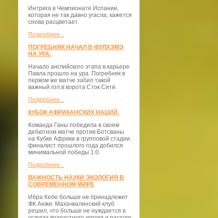
Интрига в Чемпионате Испании,
которая не так давно угасла, кажется
снова расцветает.
Подробнее...
ПОГРЕБНЯК НАЧАЛ В ФУЛХЭМЭ
НА УРА.
Начало английского этапа в карьере
Павла прошло на ура. Погребняк в
первом же матче забил такой
важный гол в ворота Сток Сити.
Подробнее...
КУБОК АФРИКАНСКИХ НАЦИЙ.
Команда Ганы победила в своем
дебютном матче против Ботсваны
на Кубке Африки в групповой стадии.
финалист прошлого года добился
минимальной победы 1:0.
Подробнее...
ВАЖНОСТЬ НАУКИ ЭКОЛОГИЯ В
СОВРЕМЕННОМ МИРЕ
Ибра Кебе больше не принадлежит
ФК Анжи. Махачкалинский клуб
решил, что больше не нуждается в
услугах возрастного игрока и расторг