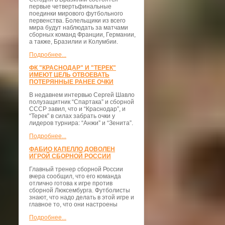
первые четвертьфинальные
поединки мирового футбольного
первенства. Болельщики из всего
мира будут наблюдать за матчами
сборных команд Франции, Германии,
а также, Бразилии и Колумбии.
Подробнее...
ФК "КРАСНОДАР" И "ТЕРЕК"
ИМЕЮТ ЦЕЛЬ ОТВОЕВАТЬ
ПОТЕРЯННЫЕ РАНЕЕ ОЧКИ
В недавнем интервью Сергей Шавло
полузащитник “Спартака” и сборной
СССР завил, что и “Краснодар”, и
“Терек” в силах забрать очки у
лидеров турнира: “Анжи” и “Зенита”.
Подробнее...
ФАБИО КАПЕЛЛО ДОВОЛЕН
ИГРОЙ СБОРНОЙ РОССИИ
Главный тренер сборной России
вчера сообщил, что его команда
отлично готова к игре против
сборной Люксембурга. Футболисты
знают, что надо делать в этой игре и
главное то, что они настроены
Подробнее...