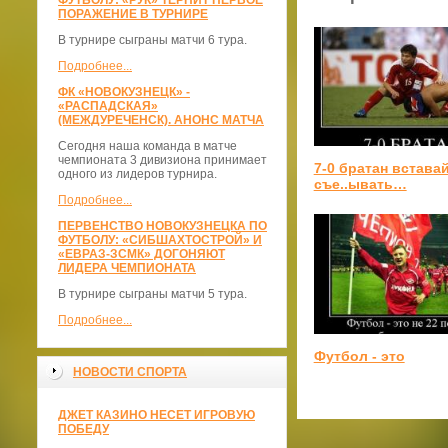
ФУТБОЛУ: «РУК» ТЕРПИТ ПЕРВОЕ
ПОРАЖЕНИЕ В ТУРНИРЕ
В турнире сыграны матчи 6 тура.
Подробнее...
ФК «НОВОКУЗНЕЦК» -
«РАСПАДСКАЯ»
(МЕЖДУРЕЧЕНСК). АНОНС МАТЧА
Сегодня наша команда в матче
чемпионата 3 дивизиона принимает
7-0 братан вставай
одного из лидеров турнира.
съе..ывать…
Подробнее...
ПЕРВЕНСТВО НОВОКУЗНЕЦКА ПО
ФУТБОЛУ: «СИБШАХТОСТРОЙ» И
«ЕВРАЗ-ЗСМК» ДОГОНЯЮТ
ЛИДЕРА ЧЕМПИОНАТА
В турнире сыграны матчи 5 тура.
Подробнее...
Футбол - это
НОВОСТИ СПОРТА
ДЖЕТ КАЗИНО НЕСЕТ ИГРОВУЮ
ПОБЕДУ